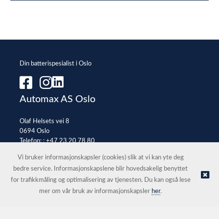
Din batterispesialist i Oslo
Automax AS Oslo
Olaf Helsets vei 8
0694 Oslo
Telefon: :
+47 23 20 78 80
E-post:
office@automax.no
Vi bruker informasjonskapsler (cookies) slik at vi kan yte deg
bedre service. Informasjonskapslene blir hovedsakelig benyttet
for trafikkmåling og optimalisering av tjenesten. Du kan også lese
© Automax AS Oslo |
Nettbutikk levert av Kréatif
mer om vår bruk av informasjonskapsler
her
.