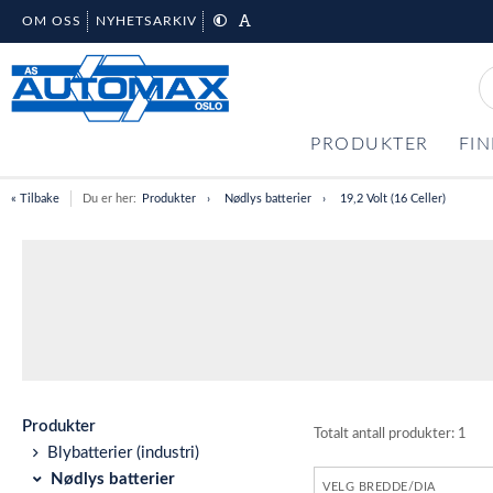
OM OSS
NYHETSARKIV
PRODUKTER
FIN
« Tilbake
Du er her:
Produkter
Nødlys batterier
19,2 Volt (16 Celler)
Produkter
Totalt antall produkter:
1
Blybatterier (industri)
Nødlys batterier