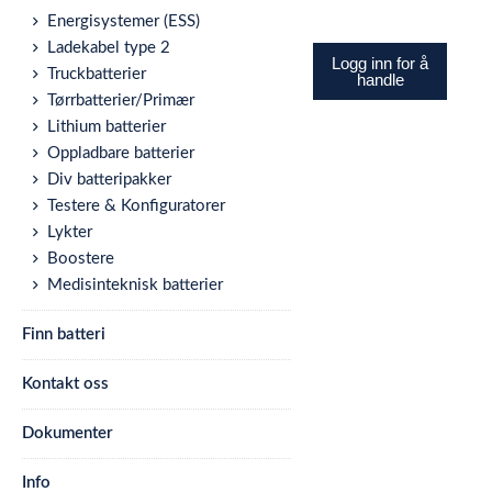
Energisystemer (ESS)
Ladekabel type 2
Logg inn for å
Truckbatterier
handle
Tørrbatterier/Primær
Lithium batterier
Oppladbare batterier
Div batteripakker
Testere & Konfiguratorer
Lykter
Boostere
Medisinteknisk batterier
Finn batteri
Kontakt oss
Dokumenter
Info