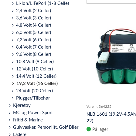
Li-Ion/LiFePo4 (1-8 Celle)
2,4 Volt (2 Celler)
3,6 Volt (3 Celler)
4,8 Volt (4 Celler)
6,0 Volt (5 Celler)
7,2 Volt (6 Celler)
8,4 Volt (7 Celler)
9,6 Volt (8 Celler)
10,8 Volt (9 Celler)
12 Volt (10 Celler)
14,4 Volt (12 Celler)
19,2 Volt (16 Celler)
24 Volt (20 Celler)
Plugger/Tilbehør
Kjøretøy
Varenr:
364225
MC og Power Sport
NLB 1601 (19,2V-4,5Ah
Fritid & Marine
22)
Gulvvasker, Personlift, Golf Biler
På lager
Ladere