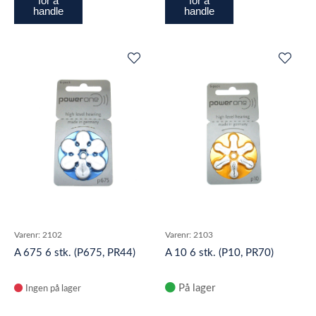
for å
for å
handle
handle
Varenr:
2102
Varenr:
2103
A 675 6 stk. (P675, PR44)
A 10 6 stk. (P10, PR70)
På lager
Ingen på lager