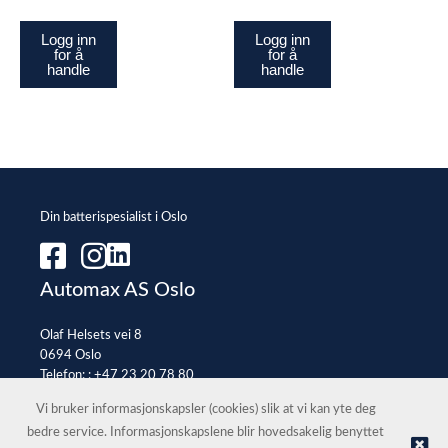
Logg inn
Logg inn
for å
for å
handle
handle
Din batterispesialist i Oslo
Automax AS Oslo
Olaf Helsets vei 8
0694 Oslo
Telefon: :
+47 23 20 78 80
E-post:
office@automax.no
Vi bruker informasjonskapsler (cookies) slik at vi kan yte deg
bedre service. Informasjonskapslene blir hovedsakelig benyttet