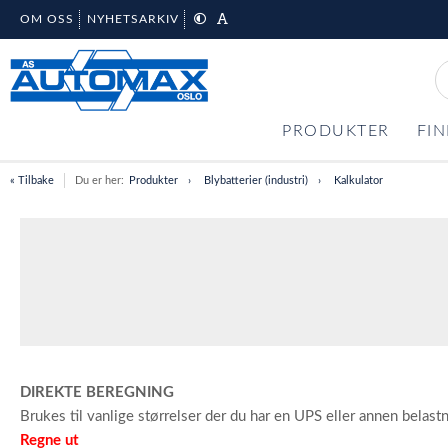
OM OSS
NYHETSARKIV
PRODUKTER
FIN
« Tilbake
Du er her:
Produkter
Blybatterier (industri)
Kalkulator
DIREKTE BEREGNING
Brukes til vanlige størrelser der du har en UPS eller annen belastn
Regne ut