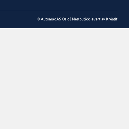
© Automax AS Oslo |
Nettbutikk levert av Kréatif