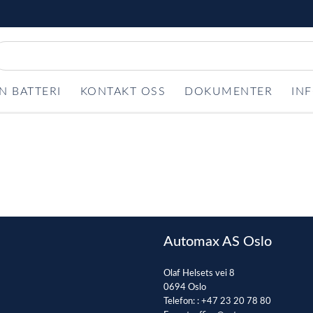
N BATTERI
KONTAKT OSS
DOKUMENTER
IN
Automax AS Oslo
Olaf Helsets vei 8
0694 Oslo
Telefon: :
+47 23 20 78 80