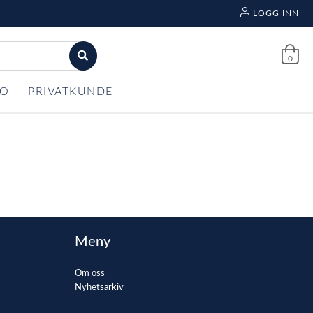
LOGG INN
0
FO
PRIVATKUNDE
Meny
Om oss
Nyhetsarkiv