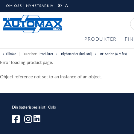
OM OSS
NYHETSARKIV
PRODUKTER
FIN
« Tilbake
Du er her:
Produkter
Blybatterier (industri)
RE-Serien (6-9 års)
Error loading product page.
Object reference not set to an instance of an object.
Din batterispesialist i Oslo