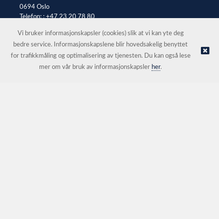
0694 Oslo
Telefon: :
+47 23 20 78 80
E-post:
office@automax.no
Vi bruker informasjonskapsler (cookies) slik at vi kan yte deg
bedre service. Informasjonskapslene blir hovedsakelig benyttet
for trafikkmåling og optimalisering av tjenesten. Du kan også lese
© Automax AS Oslo |
Nettbutikk levert av Kréatif
mer om vår bruk av informasjonskapsler
her
.