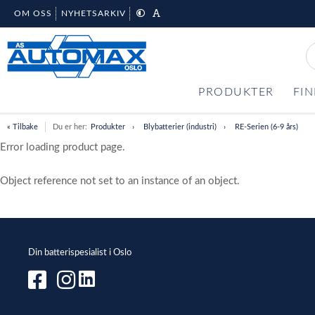
OM OSS
NYHETSARKIV
PRODUKTER
FIN
« Tilbake
Du er her:
Produkter
Blybatterier (industri)
RE-Serien (6-9 års)
Error loading product page.
Object reference not set to an instance of an object.
Din batterispesialist i Oslo