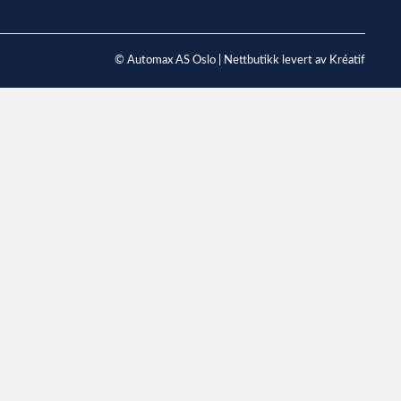
© Automax AS Oslo |
Nettbutikk levert av Kréatif