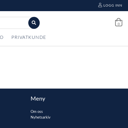
LOGG INN
0
FO
PRIVATKUNDE
Meny
Om oss
Nyhetsarkiv