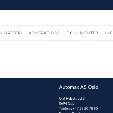
N BATTERI
KONTAKT OSS
DOKUMENTER
IN
Automax AS Oslo
Olaf Helsets vei 8
0694 Oslo
Telefon: :
+47 23 20 78 80