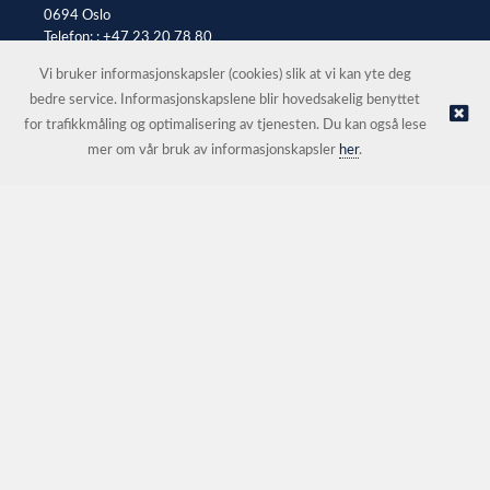
0694 Oslo
Telefon: :
+47 23 20 78 80
E-post:
office@automax.no
Vi bruker informasjonskapsler (cookies) slik at vi kan yte deg
bedre service. Informasjonskapslene blir hovedsakelig benyttet
for trafikkmåling og optimalisering av tjenesten. Du kan også lese
© Automax AS Oslo |
Nettbutikk levert av Kréatif
mer om vår bruk av informasjonskapsler
her
.