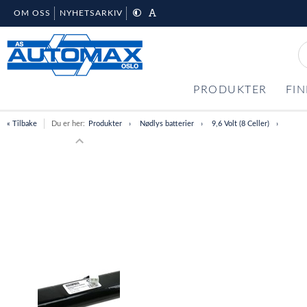
OM OSS
NYHETSARKIV
PRODUKTER
FIN
« Tilbake
Du er her:
Produkter
Nødlys batterier
9,6 Volt (8 Celler)