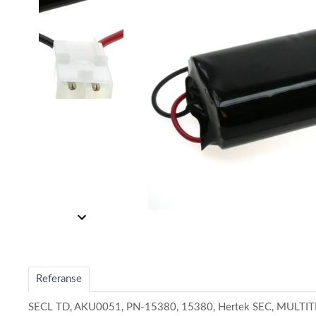
Item
Item
1
1
of
of
2
2
Referanse
SECL TD, AKU0051, PN-15380, 15380, Hertek SEC, MULT