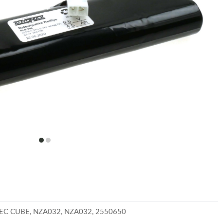
item
item
0
1
ITEC CUBE, NZA032, NZA032, 2550650