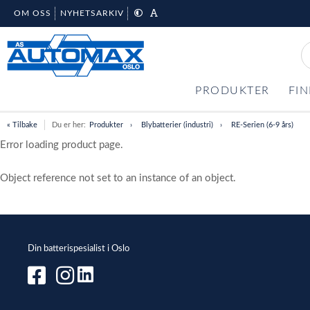
OM OSS
NYHETSARKIV
PRODUKTER
FIN
« Tilbake
Du er her:
Produkter
Blybatterier (industri)
RE-Serien (6-9 års)
Error loading product page.
Object reference not set to an instance of an object.
Din batterispesialist i Oslo