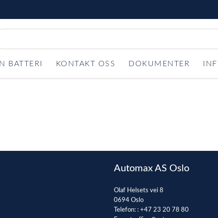
N BATTERI
KONTAKT OSS
DOKUMENTER
IN
Automax AS Oslo
Olaf Helsets vei 8
0694 Oslo
Telefon: :
+47 23 20 78 80