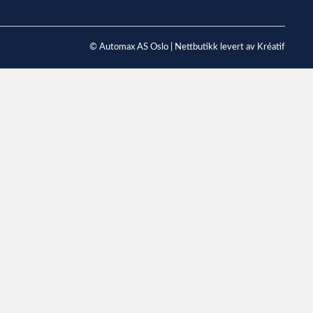
© Automax AS Oslo |
Nettbutikk levert av Kréatif