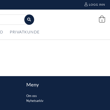
LOGG INN
0
FO
PRIVATKUNDE
Meny
Om oss
Nyhetsarkiv