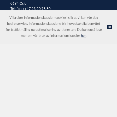
0694 Oslo
Telefon: :
+47 23 20 78 80
E-post:
office@automax.no
Vi bruker informasjonskapsler (cookies) slik at vi kan yte deg
bedre service. Informasjonskapslene blir hovedsakelig benyttet
for trafikkmåling og optimalisering av tjenesten. Du kan også lese
© Automax AS Oslo |
Nettbutikk levert av Kréatif
mer om vår bruk av informasjonskapsler
her
.