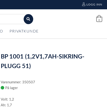
LOGG INN
0
FO
PRIVATKUNDE
BP 1001 (1,2V1,7AH-SIKRING-
PLUGG 51)
Varenummer: 350507
På lager
Volt: 1,2
Ah: 1,7