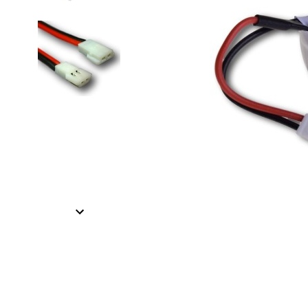
Item
1
of
2