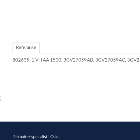
Item
1
of
Referanse
2
802635, 1 VH AA 1500, 3GV27059AB, 3GV27059AC, 3GV2
}
Din batterispesialist i Oslo