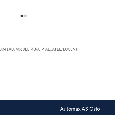
item
item
0
1
8041AB, 4068EE, 4068IP, ALCATEL/LUCENT
Automax AS Oslo