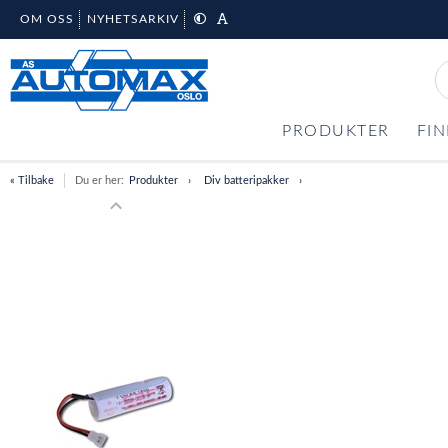
OM OSS
NYHETSARKIV
PRODUKTER
FIN
« Tilbake
Du er her:
Produkter
Div batteripakker