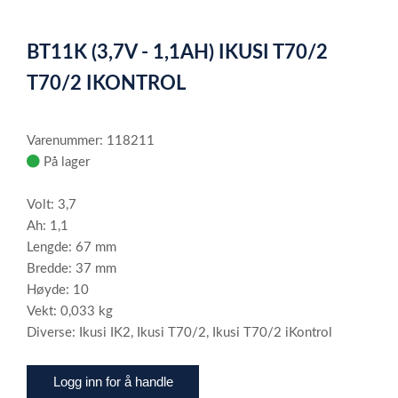
0
Item
1
BT11K (3,7V - 1,1AH) IKUSI T70/2
of
1
T70/2 IKONTROL
Varenummer: 118211
På lager
Volt: 3,7
Ah: 1,1
Lengde: 67 mm
Bredde: 37 mm
Høyde: 10
Vekt: 0,033 kg
Diverse: Ikusi IK2, Ikusi T70/2, Ikusi T70/2 iKontrol
Logg inn for å handle