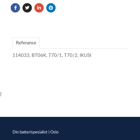
Referanse
114033, BT06K, T70/1, T70/2, IKUSI
}
Din batterispesialist i Oslo