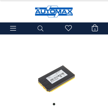
0
item