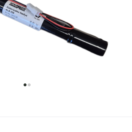
item
item
0
1