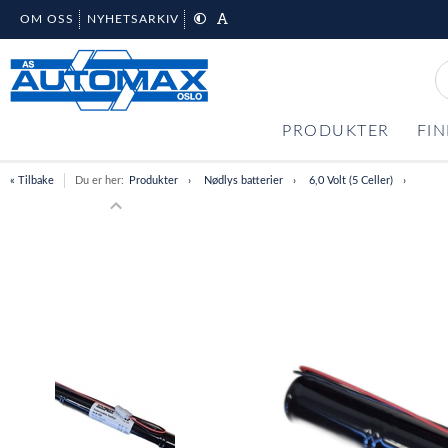
OM OSS
NYHETSARKIV
PRODUKTER
FIN
« Tilbake
Du er her:
Produkter
Nødlys batterier
6,0 Volt (5 Celler)