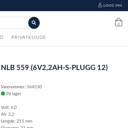
LOGG INN
0
FO
PRIVATKUNDE
NLB 559 (6V2,2AH-S-PLUGG 12)
Varenummer: 364530
På lager
Volt: 6,0
Ah: 2,2
Lengde: 215 mm