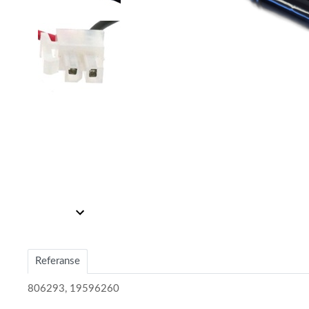
Item
Item
1
1
of
of
2
Referanse
2
806293, 19596260