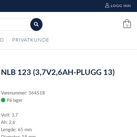
LOGG INN
0
FO
PRIVATKUNDE
NLB 123 (3,7V2,6AH-PLUGG 13)
Varenummer: 364518
På lager
Volt: 3,7
Ah: 2,6
Lengde: 65 mm