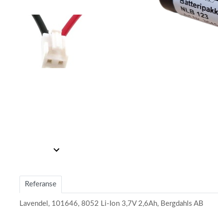
Item
Item
1
1
of
of
2
Referanse
2
Lavendel, 101646, 8052 Li-Ion 3,7V 2,6Ah, Bergdahls AB