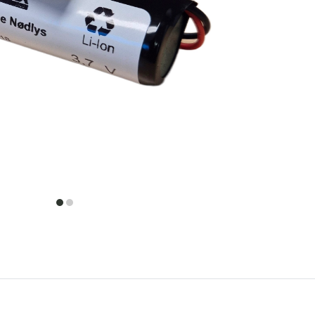
item
item
0
1