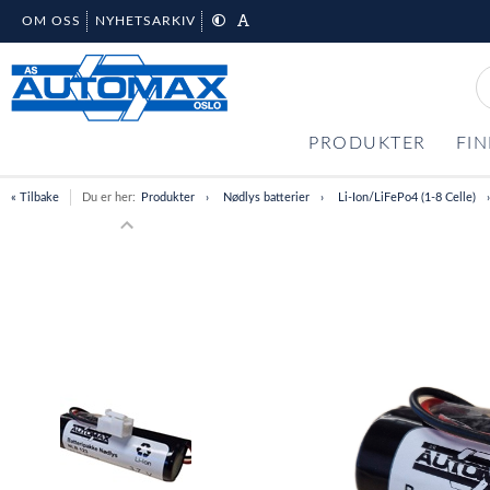
OM OSS
NYHETSARKIV
PRODUKTER
FIN
« Tilbake
Du er her:
Produkter
Nødlys batterier
Li-Ion/LiFePo4 (1-8 Celle)