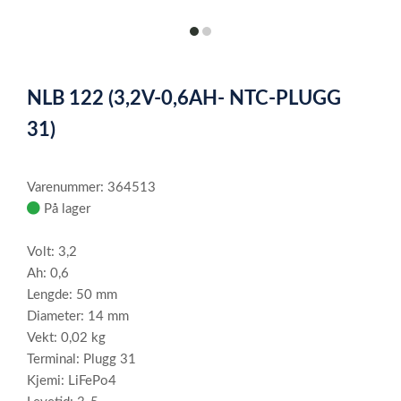
item
item
0
1
Item
1
NLB 122 (3,2V-0,6AH- NTC-PLUGG
of
2
31)
Varenummer: 364513
På lager
Volt: 3,2
Ah: 0,6
Lengde: 50 mm
Diameter: 14 mm
Vekt: 0,02 kg
Terminal: Plugg 31
Kjemi: LiFePo4