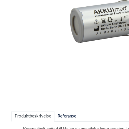
Item
1
of
Produktbeskrivelse
Referanse
1
Kompatibelt batteri til Heine diagnostiske instrumenter. 