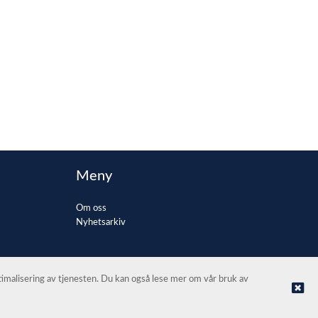
Meny
Om oss
Nyhetsarkiv
ptimalisering av tjenesten. Du kan også lese mer om vår bruk av
© Automax AS Oslo |
Nettbutikk levert av Kréatif