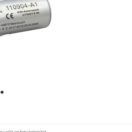
item
0
Lav vekt og høy kapasitet.