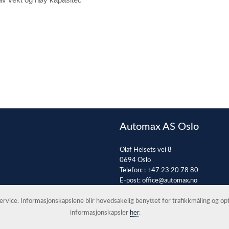
Automax AS Oslo
Olaf Helsets vei 8
0694 Oslo
Telefon: :
+47 23 20 78 80
E-post:
office@automax.no
 service. Informasjonskapslene blir hovedsakelig benyttet for trafikkmåling og o
informasjonskapsler
her
.