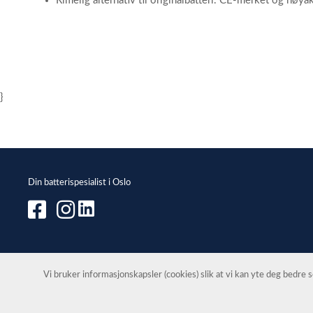
Rimelig alternativ til originalbatteri. CE-merket og nøyak
}
Din batterispesialist i Oslo
Vi bruker informasjonskapsler (cookies) slik at vi kan yte deg bedre