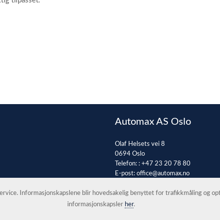
tig tilpasset.
Automax AS Oslo
Olaf Helsets vei 8
0694 Oslo
Telefon: :
+47 23 20 78 80
E-post:
office@automax.no
 service. Informasjonskapslene blir hovedsakelig benyttet for trafikkmåling og o
informasjonskapsler
her
.