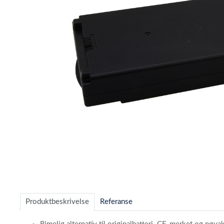
Item
1
of
Produktbeskrivelse
Referanse
1