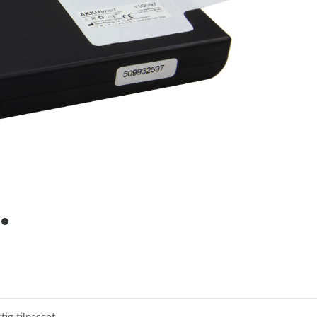
item
0