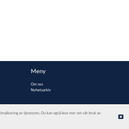
Meny
Om oss
Nyhetsarkiv
ptimalisering av tjenesten. Du kan også lese mer om vår bruk av
© Automax AS Oslo |
Nettbutikk levert av Kréatif