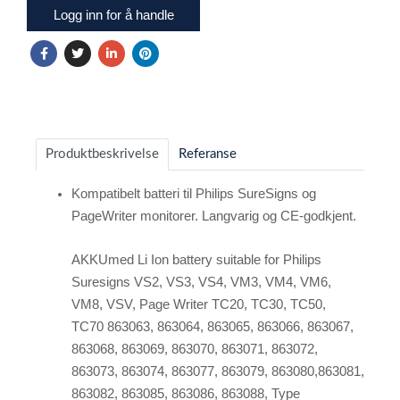
Logg inn for å handle
Produktbeskrivelse
Referanse
Kompatibelt batteri til Philips SureSigns og
PageWriter monitorer. Langvarig og CE-godkjent.
AKKUmed Li Ion battery suitable for Philips
Suresigns VS2, VS3, VS4, VM3, VM4, VM6,
VM8, VSV,
Page Writer TC20, TC30, TC50,
TC70
863063, 863064, 863065, 863066, 863067,
863068, 863069, 863070, 863071, 863072,
863073,
863074, 863077, 863079, 863080,863081,
863082, 863085, 863086, 863088,
Type