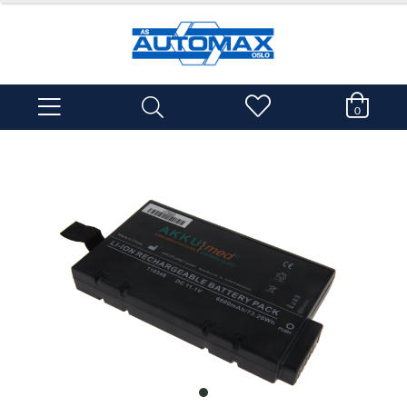
0
item