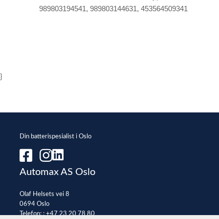
989803194541, 989803144631, 453564509341
}
Din batterispesialist i Oslo
Automax AS Oslo
Olaf Helsets vei 8
0694 Oslo
Telefon: :
+47 23 20 78 80