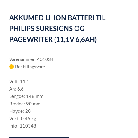
0
Item
1
AKKUMED LI-ION BATTERI TIL
of
1
PHILIPS SURESIGNS OG
PAGEWRITER (11,1V 6,6AH)
Varenummer: 401034
Bestillingsvare
Volt: 11,1
Ah: 6,6
Lengde: 148 mm
Bredde: 90 mm
Høyde: 20
Vekt: 0,46 kg
Info: 110348