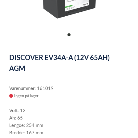
item
0
Item
1
DISCOVER EV34A-A (12V 65AH)
of
1
AGM
Varenummer: 161019
Ingen på lager
Volt: 12
Ah: 65
Lengde: 254 mm
Bredde: 167 mm