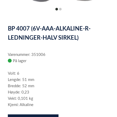
item
item
0
1
Item
1
BP 4007 (6V-AAA-ALKALINE-R-
of
2
LEDNINGER-HALV SIRKEL)
Varenummer: 351006
På lager
Volt: 6
Lengde: 51 mm
Bredde: 52 mm
Høyde: 0,23
Vekt: 0,101 kg
Kjemi: Alkaline