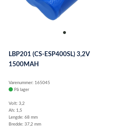
item
0
Item
1
LBP201 (CS-ESP400SL) 3,2V
of
1
1500MAH
Varenummer: 165045
På lager
Volt: 3,2
Ah: 1,5
Lengde: 68 mm
Bredde: 37,2 mm