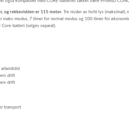
 Den er også kompatibel med CORE-batteriet takket være HYBRID CON
, og rekkevidden er 115 meter.
Tre nivåer av hvitt lys (maksimalt, 
 for maks-modus, 7 timer for normal modus og 100 timer for økonomi
l Core-batteri (selges separat).
 arbeidstid
rs drift
rs drift
er transport