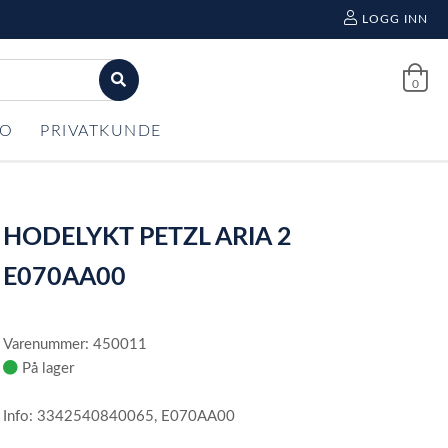
LOGG INN
0
FO
PRIVATKUNDE
HODELYKT PETZL ARIA 2
E070AA00
Varenummer: 450011
På lager
Info: 3342540840065, E070AA00