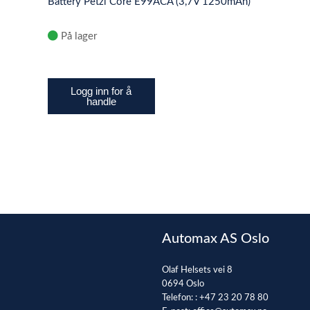
Battery Petzl Core E99ACA (3,7V 1250mAh)
På lager
Logg inn for å
handle
Automax AS Oslo
Olaf Helsets vei 8
0694 Oslo
Telefon: :
+47 23 20 78 80