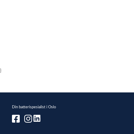
}
Din batterispesialist i Oslo