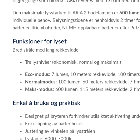
tilgjengelige som tilbehør. ARIA leveres med tre batterier.
Den maksimale lysstyrken til ARIA 2 hodelampen er
600 lumen
individuelle behov. Belysningstidene er henholdsvis 2 timer
batterier, litiumbatterier, Ni-MH oppladbare batterier eller Petz
Funksjoner for lyset
Bred stråle med lang rekkevidde
Tre lysnivåer (økonomisk, normal og maksimal)
Eco-modus
: 7 lumen, 10 meters rekkevidde, 100 timers
Normalmodus
: 100 lumen, 60 meters rekkevidde, 7 time
Maks-modus
: 600 lumen, 115 meters rekkevidde, 2 time
Enkel å bruke og praktisk
Designet på bryteren forhindrer utilsiktet aktivering und
Enkel åpning av batterihuset
Justering av vinkelen på lysstrålen
Lysfarge: 6000-7000k