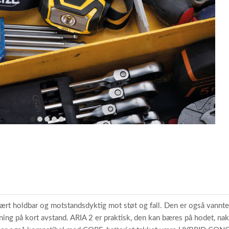
item
item
item
item
item
0
1
2
3
4
ært holdbar og motstandsdyktig mot støt og fall. Den er også vanntet
ing på kort avstand. ARIA 2 er praktisk, den kan bæres på hodet, nak