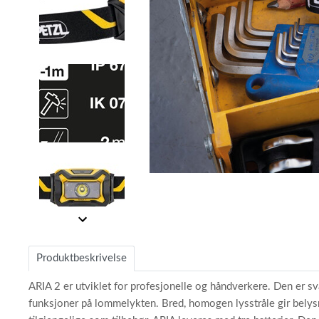
Item
1
Item
of
1
5
of
Produktbeskrivelse
5
ARIA 2 er utviklet for profesjonelle og håndverkere. Den er sv
funksjoner på lommelykten. Bred, homogen lysstråle gir belysn