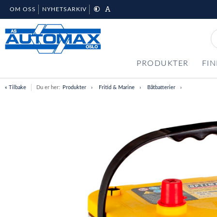
OM OSS
NYHETSARKIV
PRODUKTER
FIN
« Tilbake
Du er her:
Produkter
Fritid & Marine
Båtbatterier