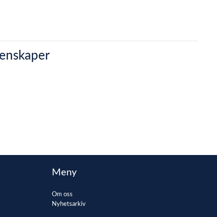
genskaper
Meny
Om oss
Nyhetsarkiv