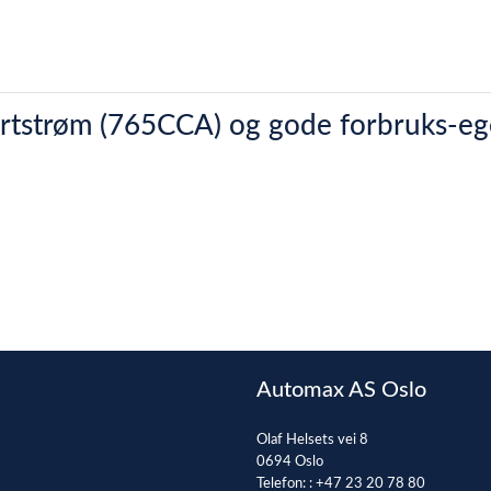
artstrøm (765CCA) og gode forbruks-e
Automax AS Oslo
Olaf Helsets vei 8
0694 Oslo
Telefon: :
+47 23 20 78 80