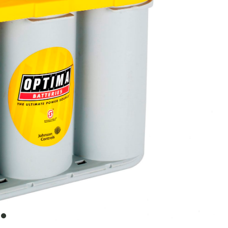
item
0