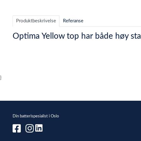
Item
1
of
Produktbeskrivelse
Referanse
1
Optima Yellow top har både høy st
}
Din batterispesialist i Oslo