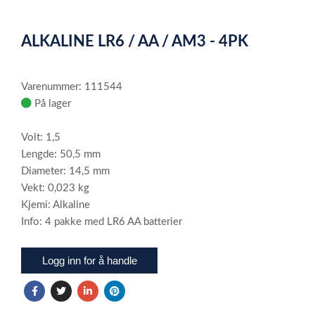
0
1
2
Item
1
ALKALINE LR6 / AA / AM3 - 4PK
of
3
Varenummer: 111544
På lager
Volt: 1,5
Lengde: 50,5 mm
Diameter: 14,5 mm
Vekt: 0,023 kg
Kjemi: Alkaline
Info: 4 pakke med LR6 AA batterier
Logg inn for å handle