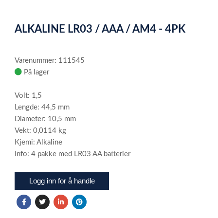
0
1
2
Item
1
ALKALINE LR03 / AAA / AM4 - 4PK
of
3
Varenummer: 111545
På lager
Volt: 1,5
Lengde: 44,5 mm
Diameter: 10,5 mm
Vekt: 0,0114 kg
Kjemi: Alkaline
Info: 4 pakke med LR03 AA batterier
Logg inn for å handle