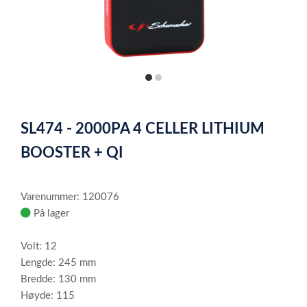
item
item
0
1
Item
1
SL474 - 2000PA 4 CELLER LITHIUM
of
2
BOOSTER + QI
Varenummer: 120076
På lager
Volt: 12
Lengde: 245 mm
Bredde: 130 mm
Høyde: 115