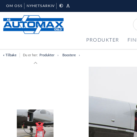
OM OSS
NYHETSARKIV
PRODUKTER
FIN
« Tilbake
Du er her:
Produkter
Boostere