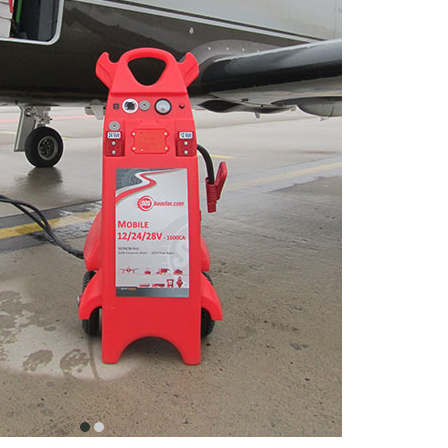
item
item