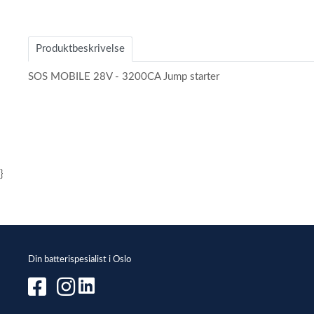
Item
1
of
Produktbeskrivelse
2
SOS MOBILE 28V - 3200CA Jump starter
}
Din batterispesialist i Oslo