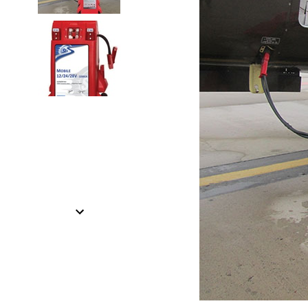
Item
1
of
2