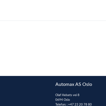
0
1
Automax AS Oslo
Olaf Helsets vei 8
0694 Oslo
Telefon: :
+47 23 20 78 80