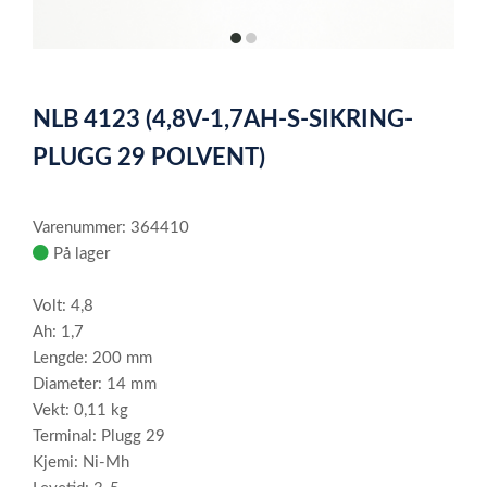
item
item
0
1
Item
1
NLB 4123 (4,8V-1,7AH-S-SIKRING-
of
2
PLUGG 29 POLVENT)
Varenummer: 364410
På lager
Volt: 4,8
Ah: 1,7
Lengde: 200 mm
Diameter: 14 mm
Vekt: 0,11 kg
Terminal: Plugg 29
Kjemi: Ni-Mh