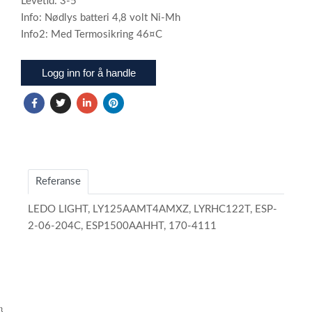
Levetid: 3-5
Info: Nødlys batteri 4,8 volt Ni-Mh
Info2: Med Termosikring 46¤C
Logg inn for å handle
Referanse
LEDO LIGHT, LY125AAMT4AMXZ, LYRHC122T, ESP-
2-06-204C, ESP1500AAHHT, 170-4111