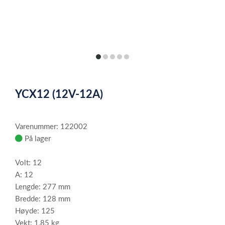
item
item
item
item
item
0
1
2
3
4
Item
1
YCX12 (12V-12A)
of
5
Varenummer: 122002
På lager
Volt: 12
A: 12
Lengde: 277 mm
Bredde: 128 mm
Høyde: 125
Vekt: 1,85 kg