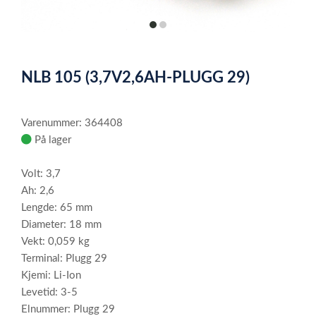
item
item
0
1
Item
1
NLB 105 (3,7V2,6AH-PLUGG 29)
of
2
Varenummer: 364408
På lager
Volt: 3,7
Ah: 2,6
Lengde: 65 mm
Diameter: 18 mm
Vekt: 0,059 kg
Terminal: Plugg 29
Kjemi: Li-Ion
Levetid: 3-5
Elnummer: Plugg 29