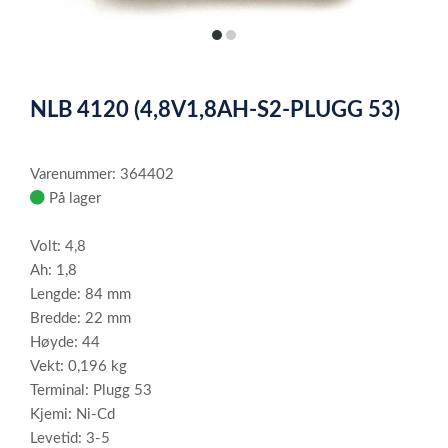
item
item
0
1
Item
1
NLB 4120 (4,8V1,8AH-S2-PLUGG 53)
of
2
Varenummer: 364402
På lager
Volt: 4,8
Ah: 1,8
Lengde: 84 mm
Bredde: 22 mm
Høyde: 44
Vekt: 0,196 kg
Terminal: Plugg 53
Kjemi: Ni-Cd
Levetid: 3-5