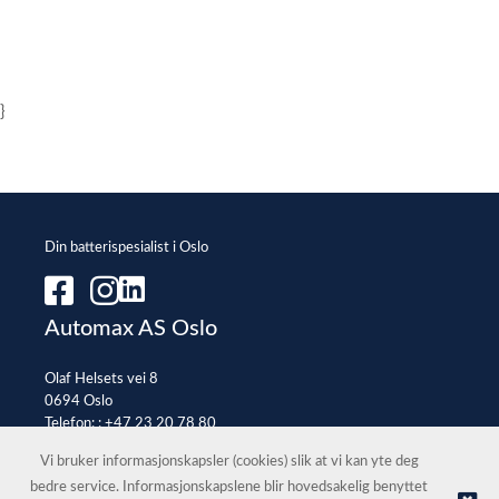
}
Din batterispesialist i Oslo
Automax AS Oslo
Olaf Helsets vei 8
0694 Oslo
Telefon: :
+47 23 20 78 80
E-post:
office@automax.no
Vi bruker informasjonskapsler (cookies) slik at vi kan yte deg
bedre service. Informasjonskapslene blir hovedsakelig benyttet