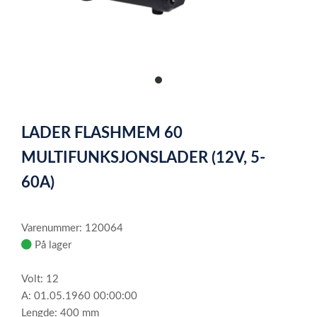
item
0
Item
1
LADER FLASHMEM 60
of
1
MULTIFUNKSJONSLADER (12V, 5-
60A)
Varenummer: 120064
På lager
Volt: 12
A: 01.05.1960 00:00:00
Lengde: 400 mm