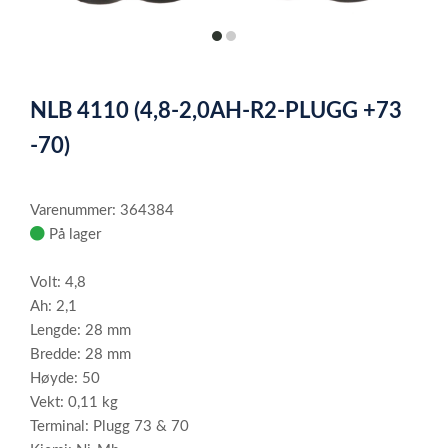
item
item
0
1
Item
1
NLB 4110 (4,8-2,0AH-R2-PLUGG +73
of
2
-70)
Varenummer: 364384
På lager
Volt: 4,8
Ah: 2,1
Lengde: 28 mm
Bredde: 28 mm
Høyde: 50
Vekt: 0,11 kg
Terminal: Plugg 73 & 70