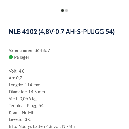
item
item
0
1
Item
1
NLB 4102 (4,8V-0,7 AH-S-PLUGG 54)
of
2
Varenummer: 364367
På lager
Volt: 4,8
Ah: 0,7
Lengde: 114 mm
Diameter: 14,5 mm
Vekt: 0,066 kg
Terminal: Plugg 54
Kjemi: Ni-Mh
Levetid: 3-5
Info: Nødlys batteri 4,8 volt Ni-Mh