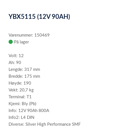
0
Item
1
YBX5115 (12V 90AH)
of
1
Varenummer: 150469
På lager
Volt: 12
Ah: 90
Lengde: 317 mm
Bredde: 175 mm
Høyde: 190
Vekt: 20,7 kg
Terminal: T1
Kjemi: Bly (Pb)
Info: 12V 90Ah 800A
Info2: L4 DIN
Diverse: Silver High Performance SMF