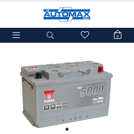
0
item