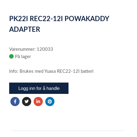
0
Item
1
PK22I REC22-12I POWAKADDY
of
1
ADAPTER
Varenummer: 120033
På lager
Info: Brukes med Yuasa REC22-12I batteri
Logg inn for å handle