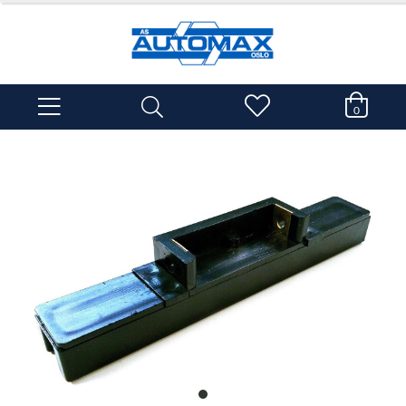
0
item