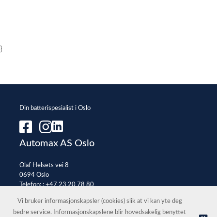
}
Din batterispesialist i Oslo
Automax AS Oslo
Olaf Helsets vei 8
0694 Oslo
Telefon: :
+47 23 20 78 80
E-post:
office@automax.no
Vi bruker informasjonskapsler (cookies) slik at vi kan yte deg
bedre service. Informasjonskapslene blir hovedsakelig benyttet