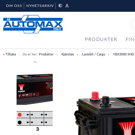
OM OSS
NYHETSARKIV
PRODUKTER
FIN
« Tilbake
Du er her:
Produkter
Kjøretøy
Lastebil / Cargo
YBX3000 SHD