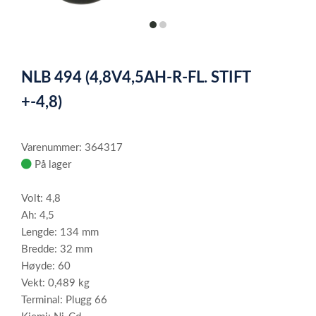
item
item
0
1
Item
1
NLB 494 (4,8V4,5AH-R-FL. STIFT
of
2
+-4,8)
Varenummer: 364317
På lager
Volt: 4,8
Ah: 4,5
Lengde: 134 mm
Bredde: 32 mm
Høyde: 60
Vekt: 0,489 kg
Terminal: Plugg 66