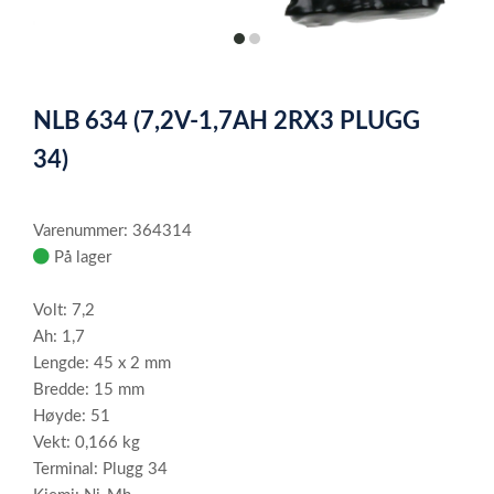
item
item
0
1
Item
1
NLB 634 (7,2V-1,7AH 2RX3 PLUGG
of
2
34)
Varenummer: 364314
På lager
Volt: 7,2
Ah: 1,7
Lengde: 45 x 2 mm
Bredde: 15 mm
Høyde: 51
Vekt: 0,166 kg
Terminal: Plugg 34