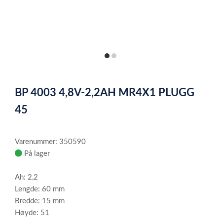
item
item
0
1
Item
1
BP 4003 4,8V-2,2AH MR4X1 PLUGG
of
2
45
Varenummer: 350590
På lager
Ah: 2,2
Lengde: 60 mm
Bredde: 15 mm
Høyde: 51