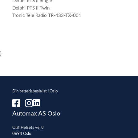
Delphi PTS ii Single
Delphi PTS ii Twin
Tronic Tele Radio TR-433-TX-001
}
Din batterispesialist i Oslo
Automax AS Oslo
Olaf Helsets vei 8
0694 Oslo