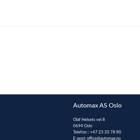
Automax AS Oslo
Olaf Helsets vei 8
0694 Oslo
Telefon: :
+47 23 20 78 80
E-post:
office@automax.no