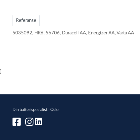
Item
1
of
Referanse
1
5035092, HR6, 56706, Duracell AA, Energizer AA, Varta AA
}
Din batterispesialist i Oslo