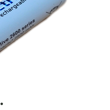
item
0