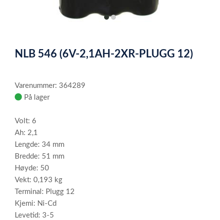
item
item
0
1
Item
1
NLB 546 (6V-2,1AH-2XR-PLUGG 12)
of
2
Varenummer: 364289
På lager
Volt: 6
Ah: 2,1
Lengde: 34 mm
Bredde: 51 mm
Høyde: 50
Vekt: 0,193 kg
Terminal: Plugg 12
Kjemi: Ni-Cd
Levetid: 3-5