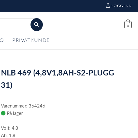
LOGG INN
0
FO
PRIVATKUNDE
NLB 469 (4,8V1,8AH-S2-PLUGG
31)
Varenummer: 364246
På lager
Volt: 4,8
Ah: 1,8