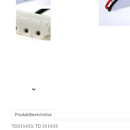
Item
1
of
2
Item
1
of
2
Produktbeskrivelse
TD311433, TD 311433