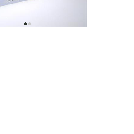
item
item
0
1