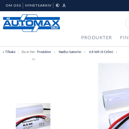
OM OSS
NYHETSARKIV
PRODUKTER
FIN
« Tilbake
Du er her:
Produkter
Nødlys batterier
4,8 Volt (4 Celler)