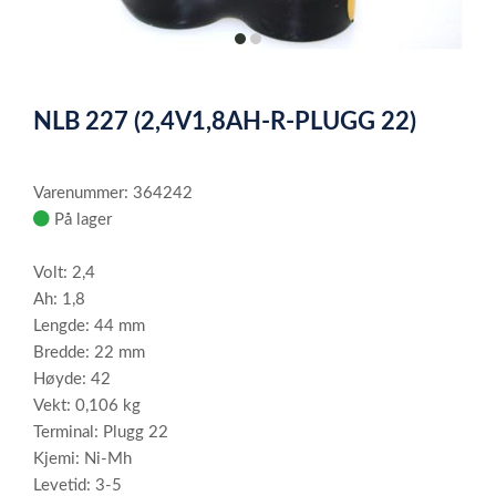
item
item
0
1
Item
1
NLB 227 (2,4V1,8AH-R-PLUGG 22)
of
2
Varenummer: 364242
På lager
Volt: 2,4
Ah: 1,8
Lengde: 44 mm
Bredde: 22 mm
Høyde: 42
Vekt: 0,106 kg
Terminal: Plugg 22
Kjemi: Ni-Mh
Levetid: 3-5