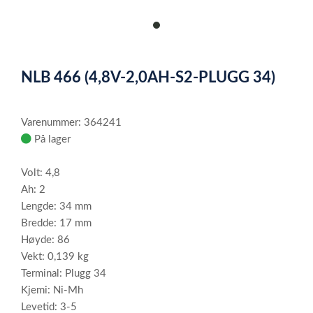
item
0
Item
1
NLB 466 (4,8V-2,0AH-S2-PLUGG 34)
of
1
Varenummer: 364241
På lager
Volt: 4,8
Ah: 2
Lengde: 34 mm
Bredde: 17 mm
Høyde: 86
Vekt: 0,139 kg
Terminal: Plugg 34
Kjemi: Ni-Mh
Levetid: 3-5