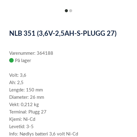
item
item
0
1
Item
1
NLB 351 (3,6V-2,5AH-S-PLUGG 27)
of
2
Varenummer: 364188
På lager
Volt: 3,6
Ah: 2,5
Lengde: 150 mm
Diameter: 26 mm
Vekt: 0,212 kg
Terminal: Plugg 27
Kjemi: Ni-Cd
Levetid: 3-5
Info: Nødlys batteri 3,6 volt Ni-Cd