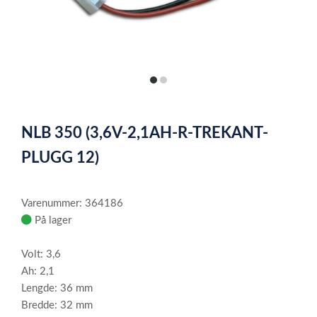
item
item
0
1
Item
1
NLB 350 (3,6V-2,1AH-R-TREKANT-
of
2
PLUGG 12)
Varenummer: 364186
På lager
Volt: 3,6
Ah: 2,1
Lengde: 36 mm
Bredde: 32 mm