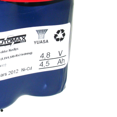
item
0