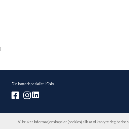
Item
1
of
1
}
Din batterispesialist i Oslo
Vi bruker informasjonskapsler (cookies) slik at vi kan yte deg bedre