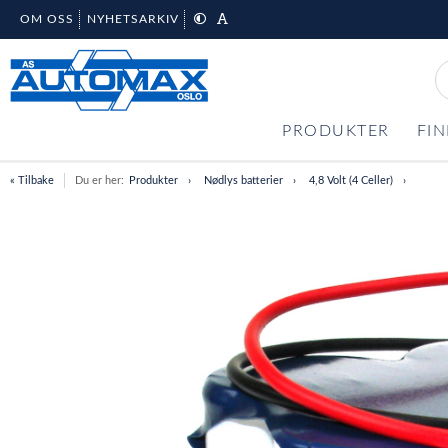
OM OSS
NYHETSARKIV
PRODUKTER
FIN
« Tilbake
Du er her:
Produkter
Nødlys batterier
4,8 Volt (4 Celler)