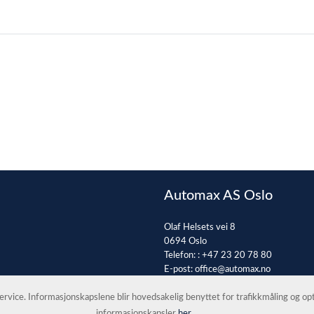
Automax AS Oslo
Olaf Helsets vei 8
0694 Oslo
Telefon: :
+47 23 20 78 80
E-post:
office@automax.no
 service. Informasjonskapslene blir hovedsakelig benyttet for trafikkmåling og o
informasjonskapsler
her
.