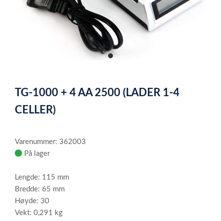
item
0
Item
1
TG-1000 + 4 AA 2500 (LADER 1-4
of
1
CELLER)
Varenummer: 362003
På lager
Lengde: 115 mm
Bredde: 65 mm
Høyde: 30
Vekt: 0,291 kg