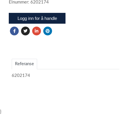
Elnummer: 6202174
Logg inn for å handle
Referanse
6202174
}